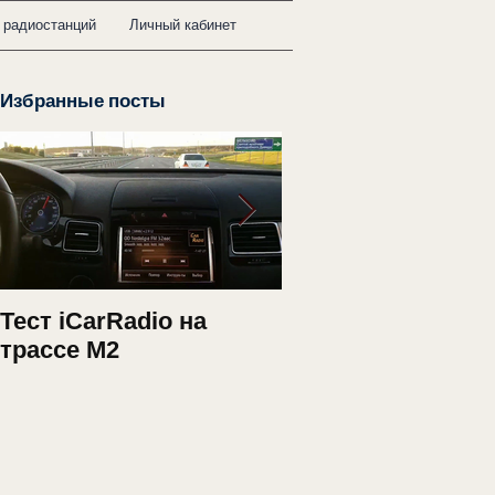
 радиостанций
Личный кабинет
Избранные посты
Тест iCarRadio на
Обновление 2.34
трассе M2