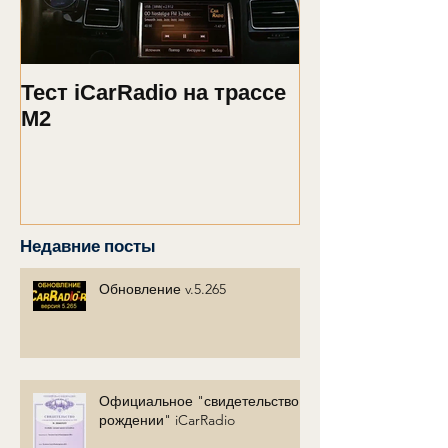
Тест iCarRadio на трассе
Обновление 2
M2
Недавние посты
Обновление v.5.265
Официальное "свидетельство о
рождении" iCarRadio