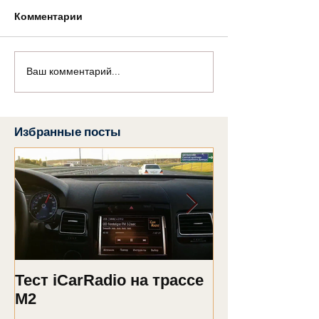
Комментарии
Ваш комментарий...
Избранные посты
Тест iCarRadio на трассе
Обновление 2
M2