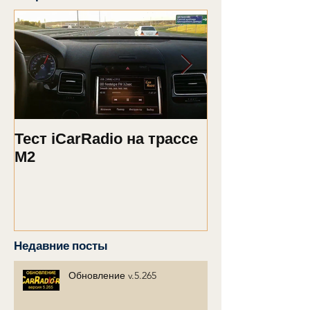
Тест iCarRadio на трассе
Обновление 2
M2
Недавние посты
Обновление v.5.265