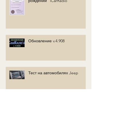
рождении" iCarRadio
Обновление v.4.908
Тест на автомобилях Jeep
Читаем SMS из модема и
отправляем ему USSD команды