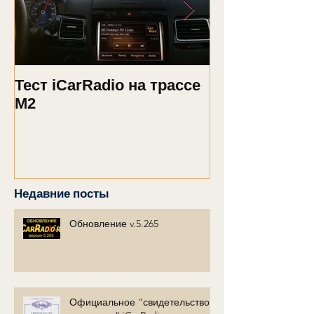
Тест iCarRadio на трассе
Обновление 2
M2
Недавние посты
Обновление v.5.265
Официальное "свидетельство о